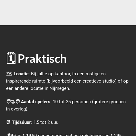
🗓 Praktisch
🗺
Locatie
: Bij jullie op kantoor, in een rustige en
inspirerende ruimte (bijvoorbeeld een creatieve studio) of op
een andere locatie in Nijmegen.
🧑‍🤝‍🧑 Aantal spelers
: 10 tot 25 personen (grotere groepen
in overleg).
⏰ Tijdsduur
: 1,5 tot 2 uur.
💰Prijs
: € 19,50 per persoon, met een minimum van € 295,-