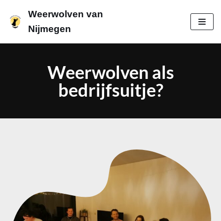
Weerwolven van
Meteen
Nijmegen
naar
de
inhoud
Weerwolven als
bedrijfsuitje?