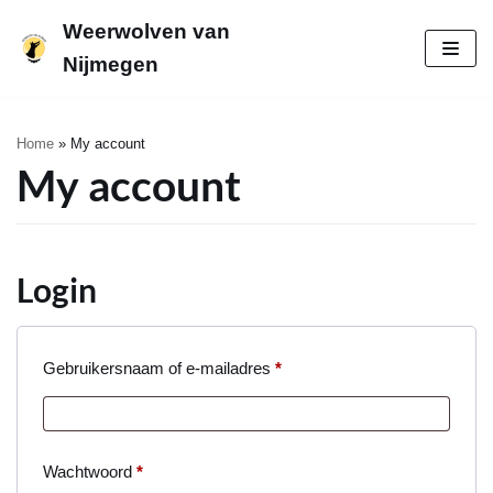
Weerwolven van
Meteen
Nijmegen
naar
de
inhoud
Home
»
My account
My account
Login
Gebruikersnaam of e-mailadres
*
Wachtwoord
*