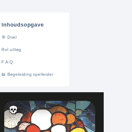
Inhoudsopgave
🎯 Doel
Rol uitleg
F.A.Q.
📖 Begeleiding spelleider