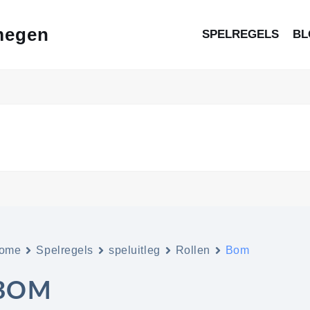
megen
SPELREGELS
BL
ome
Spelregels
speluitleg
Rollen
Bom
BOM