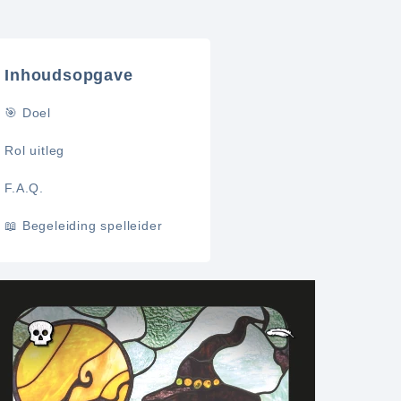
Inhoudsopgave
🎯 Doel
Rol uitleg
F.A.Q.
📖 Begeleiding spelleider