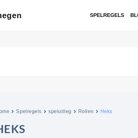
megen
SPELREGELS
BL
ome
Spelregels
speluitleg
Rollen
Heks
HEKS