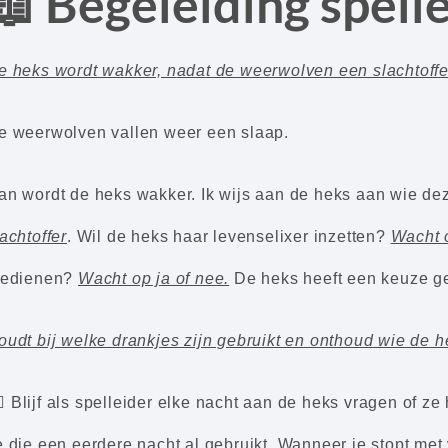
📖 Begeleiding spell
e heks wordt wakker, n
adat de weerwolven een slachtoffe
e weerwolven vallen weer een slaap.
an wordt de heks wakker. Ik wijs aan de heks aan wie dez
lachtoffer
. Wil de heks haar levenselixer inzetten?
Wacht o
oedienen?
Wacht op ja of nee.
De heks heeft een keuze ge
oudt bij welke drankjes zijn gebruikt en onthoud wie de he
‍♂️ Blijf als spelleider elke nacht aan de heks vragen of ze
e die een eerdere nacht al gebruikt. Wanneer je stopt met