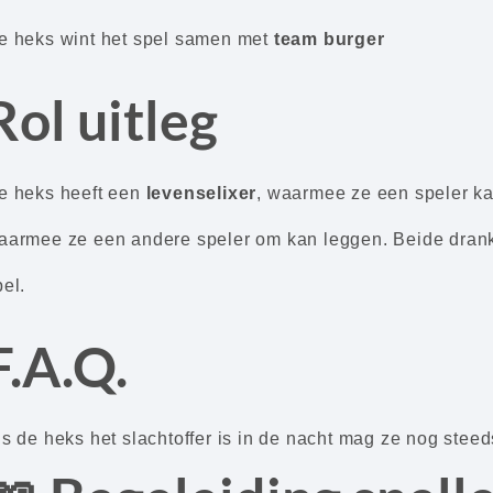
e heks wint het spel samen met
team burger
Rol uitleg
e heks heeft een
levenselixer
, waarmee ze een speler k
aarmee ze een andere speler om kan leggen. Beide dra
pel.
F.A.Q.
ls de heks het slachtoffer is in de nacht mag ze nog steeds