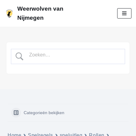
Weerwolven van
Meteen
Nijmegen
naar
de
inhoud
Categorieën bekijken
Home
Spelregels
speluitleg
Rollen